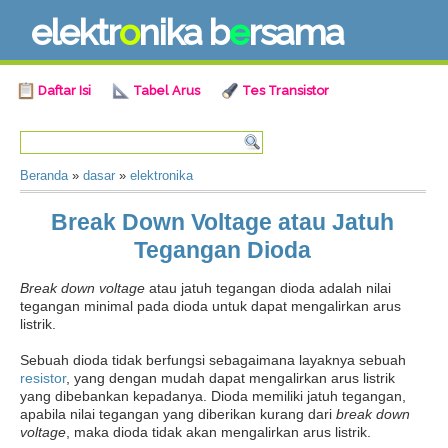
e
l
e
k
t
r
o
n
i
k
a
b
e
r
s
a
m
a
Daftar Isi
Tabel Arus
Tes Transistor
Beranda
»
dasar
»
elektronika
Break Down Voltage atau Jatuh
Tegangan Dioda
Break down voltage
atau jatuh tegangan dioda adalah nilai
tegangan minimal pada dioda untuk dapat mengalirkan arus
listrik.
Sebuah dioda tidak berfungsi sebagaimana layaknya sebuah
resistor
, yang dengan mudah dapat mengalirkan arus listrik
yang dibebankan kepadanya. Dioda memiliki jatuh tegangan,
apabila nilai tegangan yang diberikan kurang dari
break down
voltage
, maka dioda tidak akan mengalirkan arus listrik.