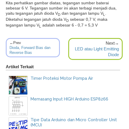
Kita perhatikan gambar diatas, tegangan sumber baterai
sebesar 6 V. Tegangan sumber ini akan terbagi menjadi dua,
yaitu tegangan jatuh dioda V
dan tegangan lampu V
.
D
L
Diketahui tegangan jatuh dioda V
sebesar 0,7 V, maka
D
tegangan lampu V
adalah sebesar 6 - 0,7 = 5,3 V
L
←Prev
Next→
Dioda, Forward Bias dan
LED atau Light Emitting
Reverse Bias
Diode
Artikel Terkait
Timer Proteksi Motor Pompa Air
Memasang Input HIGH Arduino ESP8266
Tipe Data Arduino dan Micro Controller Unit
(MCU)