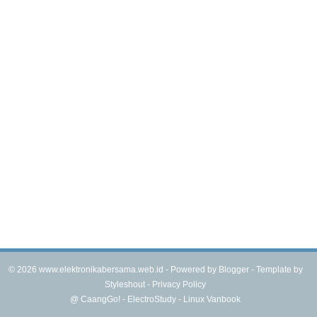
©
2026
www.elektronikabersama.web.id - Powered by
Blogger
- Template by
Styleshout
-
Privacy Policy
@
CaangGo!
-
ElectroStudy
-
Linux Vanbook