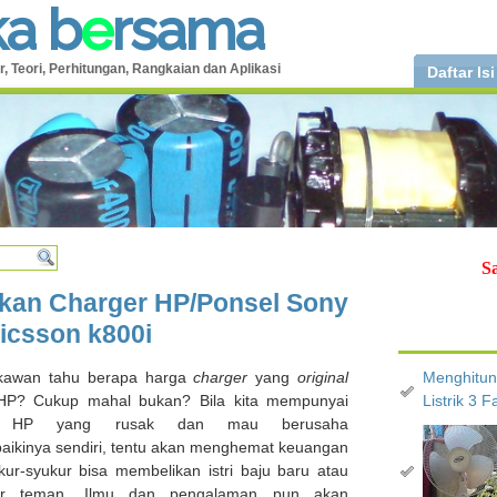
k
a
b
e
r
s
a
m
a
r, Teori, Perhitungan, Rangkaian dan Aplikasi
Daftar Isi
S
kan Charger HP/Ponsel Sony
icsson k800i
kawan tahu berapa harga
charger
yang
original
Menghitun
HP? Cukup mahal bukan? Bila kita mempunyai
Listrik 3 F
HP yang rusak dan mau berusaha
ikinya sendiri, tentu akan menghemat keuangan
ukur-syukur bisa membelikan istri baju baru atau
tir teman. Ilmu dan pengalaman pun akan