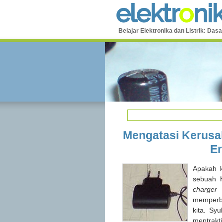
e
l
e
k
t
r
o
n
i
Belajar Elektronika dan Listrik: Dasa
Mengatasi Kerusa
Er
Apakah 
sebuah 
charger
memperba
kita. Sy
mentrak