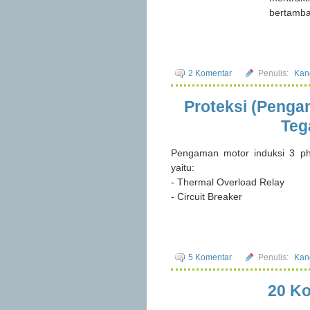
bertamba
2 Komentar
Penulis:
Kan
Proteksi (Penga
Teg
Pengaman motor induksi 3 p
yaitu:
- Thermal Overload Relay
- Circuit Breaker
5 Komentar
Penulis:
Kan
20 Ko