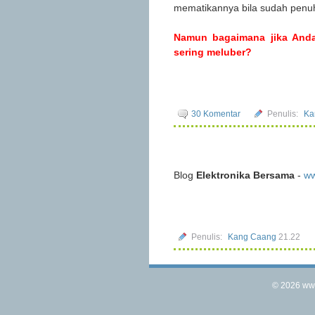
mematikannya bila sudah penu
Namun bagaimana jika Anda
sering meluber?
30 Komentar
Penulis:
Ka
Blog
Elektronika Bersama
-
ww
Penulis:
Kang Caang
21.22
©
2026
www