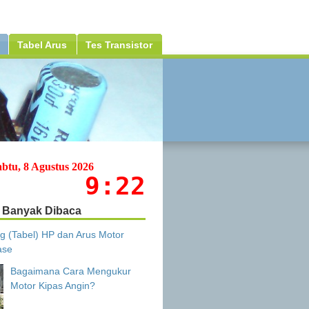
Tabel Arus
Tes Transistor
abtu, 8 Agustus 2026
9:22
Banyak Dibaca
g (Tabel) HP dan Arus Motor
ase
Bagaimana Cara Mengukur
Motor Kipas Angin?