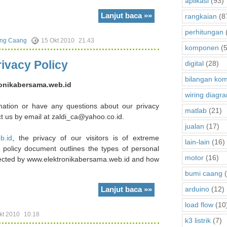
aplikasi
(93)
Lanjut baca »»
rangkaian
(8
perhitungan
ng Caang
15 Okt 2010
21.43
komponen
(5
rivacy Policy
digital
(28)
bilangan kom
ronikabersama.web.id
wiring diagr
mation or have any questions about our privacy
matlab
(21)
act us by email at zaldi_ca@yahoo.co.id.
jualan
(17)
b.id
, the privacy of our visitors is of extreme
lain-lain
(16)
 policy document outlines the types of personal
motor
(16)
llected by www.elektronikabersama.web.id and how
bumi caang
(
arduino
(12)
Lanjut baca »»
load flow
(10
kt 2010
10.18
k3 listrik
(7)