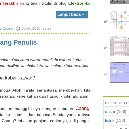
 terakhir
yang telah ditulis di blog
Elektronika
Lanjut baca »»
g Caang
16 Okt 2010
22.23
ang Penulis
salamu'alaykum warohmatullohi wabarokatuh
hamdulillah washsholatu wassalamu 'ala rosulillah
pa kabar kawan?
moga Alloh Ta'ala senantiasa memberikan kita
sehatan, keberkahan dan husnul khotimah, amin.
elektronika
(
Caang
ang memanggil saya dengan sebutan
.
dasar
(156)
ta itu diambil dari bahasa Sunda yang artinya
listrik
(133)
Caang? Ini akan panjang ceritanya, jadi panggil
.