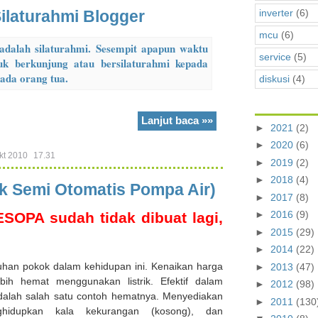
inverter
(6)
ilaturahmi Blogger
mcu
(6)
 adalah silaturahmi. Sesempit apapun waktu
service
(5)
uk berkunjung atau bersilaturahmi kepada
pada orang tua.
diskusi
(4)
Lanjut baca »»
►
2021
(2)
►
2020
(6)
kt 2010
17.31
►
2019
(2)
►
2018
(4)
k Semi Otomatis Pompa Air)
►
2017
(8)
►
2016
(9)
ESOPA sudah tidak dibuat lagi,
►
2015
(29)
►
2014
(22)
tuhan pokok dalam kehidupan ini. Kenaikan harga
►
2013
(47)
lebih hemat menggunakan listrik. Efektif dalam
►
2012
(98)
alah salah satu contoh hematnya. Menyediakan
►
2011
(130
hidupkan kala kekurangan (kosong), dan