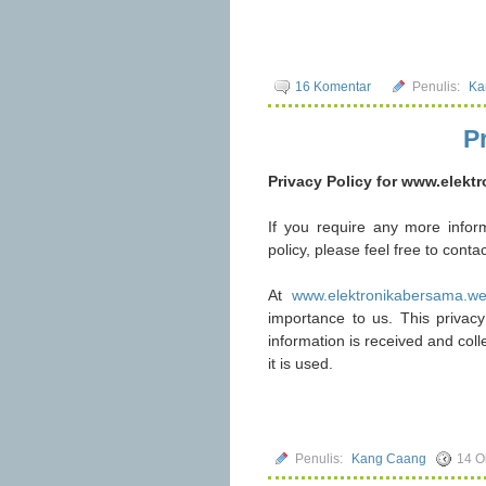
16 Komentar
Penulis:
Ka
P
Privacy Policy for www.elekt
If you require any more infor
policy, please feel free to cont
At
www.elektronikabersama.we
importance to us. This privacy
information is received and co
it is used.
Penulis:
Kang Caang
14 O