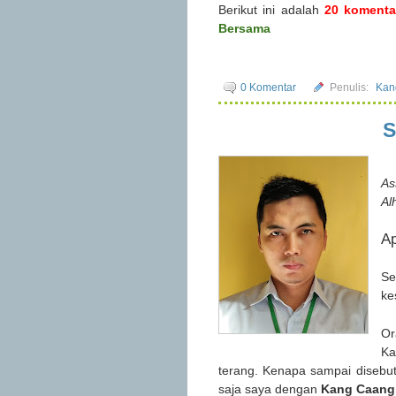
Berikut ini adalah
20 komentar
Bersama
0 Komentar
Penulis:
Kan
S
As
Al
A
Se
ke
Or
Ka
terang. Kenapa sampai disebut 
saja saya dengan
Kang Caang