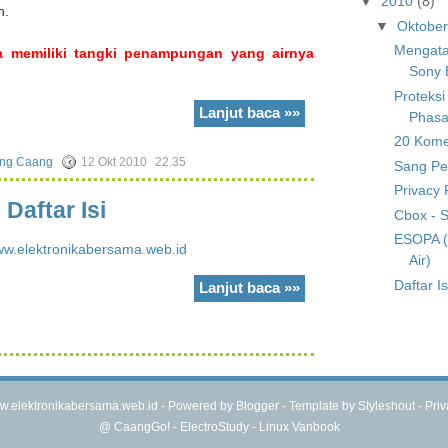
▼
2010
(8)
h.
▼
Oktobe
Mengata
 memiliki tangki penampungan yang airnya
Sony E
Proteksi
Lanjut baca »»
Phasa
20 Kome
ng Caang
12 Okt 2010
22.35
Sang Pe
Privacy 
Daftar Isi
Cbox - S
ESOPA (
w.elektronikabersama.web.id
Air)
Daftar Is
Lanjut baca »»
.elektronikabersama.web.id - Powered by
Blogger
- Template by
Styleshout
-
Priv
@
CaangGo!
-
ElectroStudy
-
Linux Vanbook