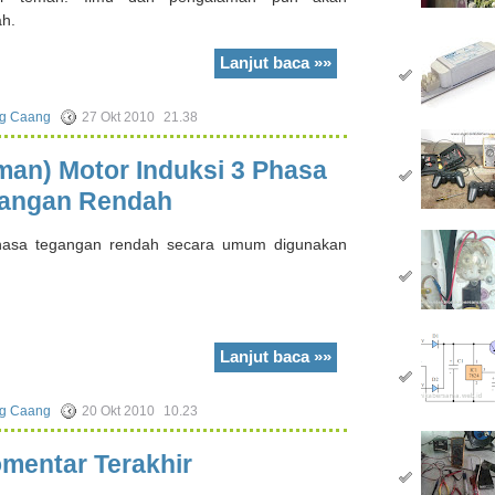
h.
Lanjut baca »»
g Caang
27 Okt 2010
21.38
man) Motor Induksi 3 Phasa
angan Rendah
hasa tegangan rendah secara umum digunakan
Lanjut baca »»
g Caang
20 Okt 2010
10.23
mentar Terakhir