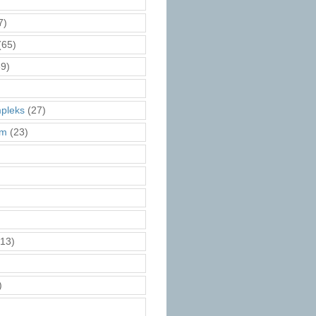
7)
(65)
9)
pleks
(27)
am
(23)
13)
)