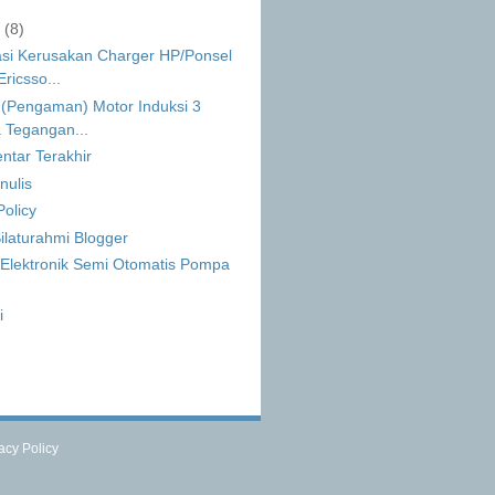
r
(8)
si Kerusakan Charger HP/Ponsel
ricsso...
 (Pengaman) Motor Induksi 3
 Tegangan...
ntar Terakhir
nulis
Policy
ilaturahmi Blogger
Elektronik Semi Otomatis Pompa
i
acy Policy