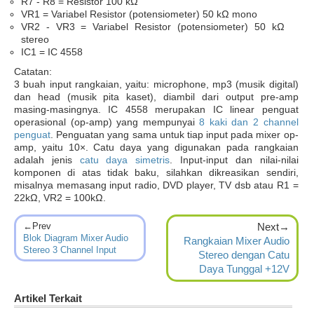
R7 - R8 = Resistor 100 kΩ
VR1 = Variabel Resistor (potensiometer) 50 kΩ mono
VR2 - VR3 = Variabel Resistor (potensiometer) 50 kΩ
stereo
IC1 = IC 4558
Catatan:
3 buah input rangkaian, yaitu: microphone, mp3 (musik digital)
dan head (musik pita kaset), diambil dari output pre-amp
masing-masingnya. IC 4558 merupakan IC linear penguat
operasional (op-amp) yang mempunyai
8 kaki dan 2 channel
penguat
. Penguatan yang sama untuk tiap input pada mixer op-
amp, yaitu 10×. Catu daya yang digunakan pada rangkaian
adalah jenis
catu daya simetris
. Input-input dan nilai-nilai
komponen di atas tidak baku, silahkan dikreasikan sendiri,
misalnya memasang input radio, DVD player, TV dsb atau R1 =
22kΩ, VR2 = 100kΩ.
←Prev
Next→
Blok Diagram Mixer Audio
Rangkaian Mixer Audio
Stereo 3 Channel Input
Stereo dengan Catu
Daya Tunggal +12V
Artikel Terkait