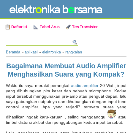
e
l
e
k
t
r
o
n
i
k
a
b
e
r
s
a
m
a
Daftar Isi
Tabel Arus
Tes Transistor
Beranda
»
aplikasi
»
elektronika
»
rangkaian
Bagaimana Membuat Audio Amplifier
Menghasilkan Suara yang Kompak?
Waktu itu saya merakit perangkat
audio amplifier
20 Watt, input
yang dihubungkan pita kaset dan sebuah microphone. Kedua
input tersebut menggunakan pre-amp atau penguat depan, lalu
saya gabungkan outputnya dan dihubungkan dengan input tone
control amplifier. Apa yang terjadi? ternyata suara yang
dihasilkan nggak karu-karuan , saling mengganggu
atau
timbul distorsi akibat dari penggabungan kedua input tersebut.