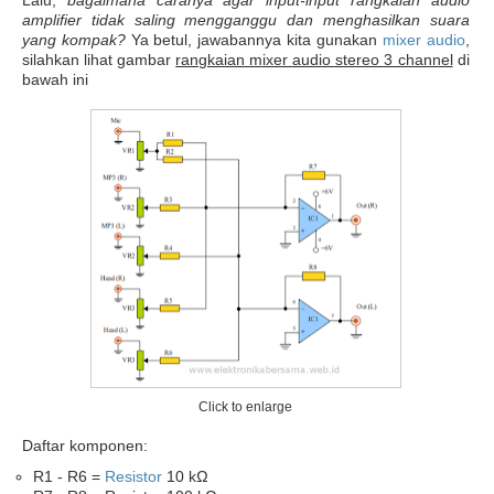
Lalu,
bagaimana caranya agar input-input rangkaian audio
amplifier tidak saling mengganggu dan menghasilkan suara
yang kompak?
Ya betul, jawabannya kita gunakan
mixer audio
,
silahkan lihat gambar
rangkaian mixer audio stereo 3 channel
di
bawah ini
Click to enlarge
Daftar komponen:
R1 - R6 =
Resistor
10 kΩ