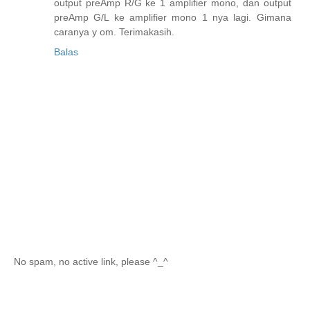
output preAmp R/G ke 1 amplifier mono, dan output
preAmp G/L ke amplifier mono 1 nya lagi. Gimana
caranya y om. Terimakasih.
Balas
No spam, no active link, please ^_^