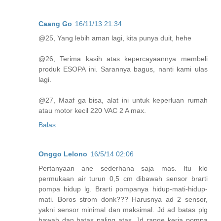
Caang Go
16/11/13 21:34
@25, Yang lebih aman lagi, kita punya duit, hehe
@26, Terima kasih atas kepercayaannya membeli
produk ESOPA ini. Sarannya bagus, nanti kami ulas
lagi.
@27, Maaf ga bisa, alat ini untuk keperluan rumah
atau motor kecil 220 VAC 2 A max.
Balas
Onggo Lelono
16/5/14 02:06
Pertanyaan ane sederhana saja mas. Itu klo
permukaan air turun 0,5 cm dibawah sensor brarti
pompa hidup lg. Brarti pompanya hidup-mati-hidup-
mati. Boros strom donk??? Harusnya ad 2 sensor,
yakni sensor minimal dan maksimal. Jd ad batas plg
bawah dan batas paling atas. Jd range kerja pompa