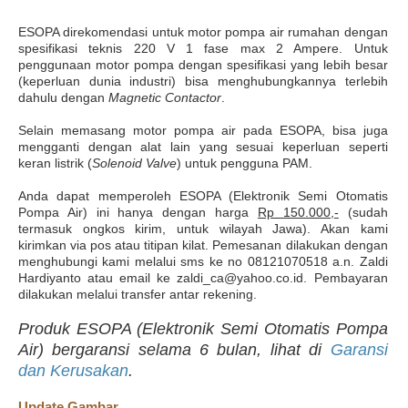
ESOPA direkomendasi untuk motor pompa air rumahan dengan
spesifikasi teknis 220 V 1 fase max 2 Ampere. Untuk
penggunaan motor pompa dengan spesifikasi yang lebih besar
(keperluan dunia industri) bisa menghubungkannya terlebih
dahulu dengan
Magnetic Contactor
.
Selain memasang motor pompa air pada ESOPA, bisa juga
mengganti dengan alat lain yang sesuai keperluan seperti
keran listrik (
Solenoid Valve
) untuk pengguna PAM.
Anda dapat memperoleh ESOPA (Elektronik Semi Otomatis
Pompa Air) ini hanya dengan harga
Rp 150.000,-
(sudah
termasuk ongkos kirim, untuk wilayah Jawa). Akan kami
kirimkan via pos atau titipan kilat. Pemesanan dilakukan dengan
menghubungi kami melalui sms ke no 08121070518 a.n. Zaldi
Hardiyanto atau email ke zaldi_ca@yahoo.co.id. Pembayaran
dilakukan melalui transfer antar rekening.
Produk ESOPA (Elektronik Semi Otomatis Pompa
Air) bergaransi selama 6 bulan, lihat di
Garansi
dan Kerusakan
.
Update Gambar