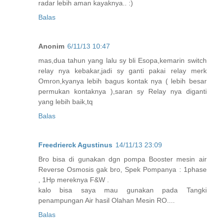
radar lebih aman kayaknya.. :)
Balas
Anonim
6/11/13 10:47
mas,dua tahun yang lalu sy bli Esopa,kemarin switch
relay nya kebakar,jadi sy ganti pakai relay merk
Omron,kyanya lebih bagus kontak nya ( lebih besar
permukan kontaknya ),saran sy Relay nya diganti
yang lebih baik,tq
Balas
Freedrierck Agustinus
14/11/13 23:09
Bro bisa di gunakan dgn pompa Booster mesin air
Reverse Osmosis gak bro, Spek Pompanya : 1phase
, 1Hp mereknya F&W .
kalo bisa saya mau gunakan pada Tangki
penampungan Air hasil Olahan Mesin RO....
Balas