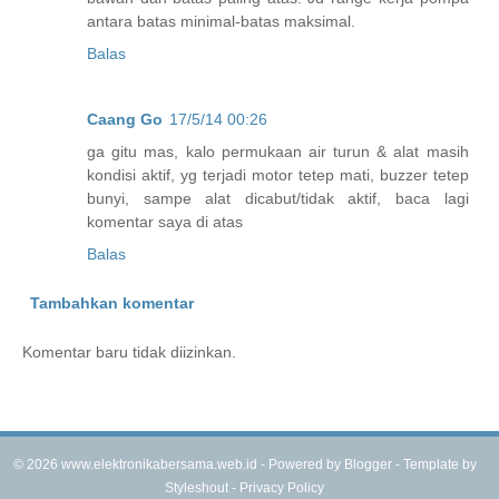
antara batas minimal-batas maksimal.
Balas
Caang Go
17/5/14 00:26
ga gitu mas, kalo permukaan air turun & alat masih
kondisi aktif, yg terjadi motor tetep mati, buzzer tetep
bunyi, sampe alat dicabut/tidak aktif, baca lagi
komentar saya di atas
Balas
Tambahkan komentar
Komentar baru tidak diizinkan.
©
2026
www.elektronikabersama.web.id - Powered by
Blogger
- Template by
Styleshout
-
Privacy Policy