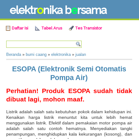
e
l
e
k
t
r
o
n
i
k
a
b
e
r
s
a
m
a
Daftar Isi
Tabel Arus
Tes Transistor
Beranda
»
bumi caang
»
elektronika
»
jualan
ESOPA (Elektronik Semi Otomatis
Pompa Air)
Perhatian! Produk ESOPA sudah tidak
dibuat lagi, mohon maaf.
Listrik adalah salah satu kebutuhan pokok dalam kehidupan ini.
Kenaikan harga listrik menuntut kita untuk lebih hemat
menggunakan listrik. Efektif dalam pemakaian motor pompa air
adalah salah satu contoh hematnya. Menyediakan tangki
penampungan, menghidupkan kala kekurangan (kosong), dan