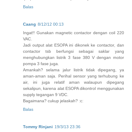
Balas
Caang
8/12/12 00:13
Ingat!! Gunakan magnetic contactor dengan coil 220
VAC.
Jadi output alat ESOPA ini dikonek ke contactor, dan
contactor tsb berfungsi sebagai saklar yang
menghubungkan listrik 3 fase 380 V dengan motor
pompa 3 fase juga.
Amankah? selama jalur listrik tidak dipegang, ya
aman-aman saja. Perihal sensor yang terhubung ke
air, ini juga relatif aman walaupun dipegang
sekalipun, karena alat ESOPA dikontrol menggunakan
supply tegangan 9 VDC.
Bagaimana? cukup jelaskah? :c:
Balas
Tommy Rinjani
19/3/13 23:36