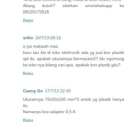
Akang butuh? silahkan sms/whatsapp ke
08120170518
Balas
arifin
16/7/13 00:16
o iya makasih mas.
baru tau klo di toko elektronik ada yg jual box plastik
spt itu. apakah ukurannya bermacam2? klo ngomong
ke toko nya bilang cari apa, apakah box plastik gitu?
Balas
Caang Go
17/7/13 22:00
Ukurannya 75x50x150 mm^3 untuk yg plastik hanya
itu.
Namanya box adaptor 0,5 A.
Balas