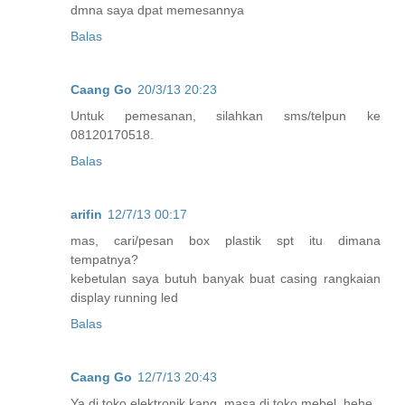
dmna saya dpat memesannya
Balas
Caang Go
20/3/13 20:23
Untuk pemesanan, silahkan sms/telpun ke
08120170518.
Balas
arifin
12/7/13 00:17
mas, cari/pesan box plastik spt itu dimana
tempatnya?
kebetulan saya butuh banyak buat casing rangkaian
display running led
Balas
Caang Go
12/7/13 20:43
Ya di toko elektronik kang, masa di toko mebel, hehe