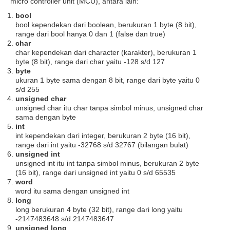
micro controller unit (MCU), antara lain:
bool
bool kependekan dari boolean, berukuran 1 byte (8 bit),
range dari bool hanya 0 dan 1 (false dan true)
char
char kependekan dari character (karakter), berukuran 1
byte (8 bit), range dari char yaitu -128 s/d 127
byte
ukuran 1 byte sama dengan 8 bit, range dari byte yaitu 0
s/d 255
unsigned char
unsigned char itu char tanpa simbol minus, unsigned char
sama dengan byte
int
int kependekan dari integer, berukuran 2 byte (16 bit),
range dari int yaitu -32768 s/d 32767 (bilangan bulat)
unsigned int
unsigned int itu int tanpa simbol minus, berukuran 2 byte
(16 bit), range dari unsigned int yaitu 0 s/d 65535
word
word itu sama dengan unsigned int
long
long berukuran 4 byte (32 bit), range dari long yaitu
-2147483648 s/d 2147483647
unsigned long