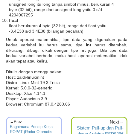
unsigned long itu long tanpa simbol minus, berukuran 4
byte (32 bit), range dari unsigned long yaitu 0 s/d
4294967295
float
float berukuran 4 byte (32 bit), range dari float yaitu
-3,4E38 s/d 3,4E38 (bilangan pecahan)
Untuk operasi matematika, tipe data yang digunakan pada
kedua variabel itu harus sama, tipe
int
harus ditambah,
dikurangi, dibagi, dikali dengan tipe
int
juga. Bila tipe data
kedua variabel berbeda, maka hasil operasi matematika tidak
akan tepat atau keliru.
--------------------------------
Ditulis dengan menggunakan:
Host: zaldi-linuxmint
Distro: Linux Mint 19.3 Tricia
Kernel: 5.0.0-32-generic
Desktop: Xfce 4.14.1
Player: Audacious 3.9
Browser: Chromium 87.0.4280.66
←Prev
Next→
Bagaimana Prinsip Kerja
Sistem Pull-up dan Pull-
ROPAT (Radar Otomatis
down Arduino ESP8266