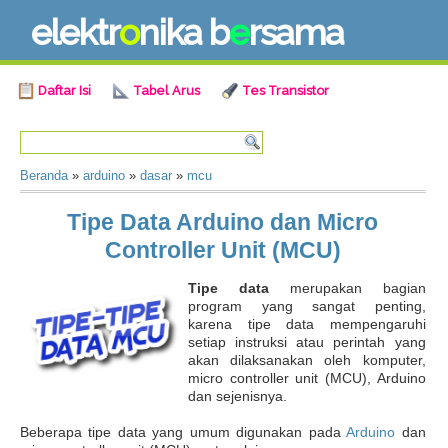
e
l
e
k
t
r
o
n
i
k
a
b
e
r
s
a
m
a
Daftar Isi
Tabel Arus
Tes Transistor
Beranda
»
arduino
»
dasar
»
mcu
Tipe Data Arduino dan Micro
Controller Unit (MCU)
Tipe data
merupakan bagian
program yang sangat penting,
karena tipe data mempengaruhi
setiap instruksi atau perintah yang
akan dilaksanakan oleh komputer,
micro controller unit (MCU), Arduino
dan sejenisnya.
Beberapa tipe data yang umum digunakan pada
Arduino
dan