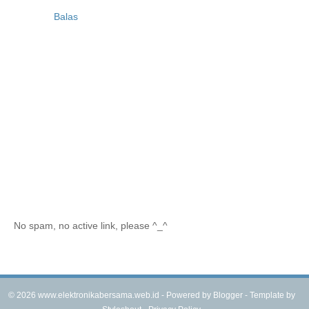
Balas
No spam, no active link, please ^_^
©
2026
www.elektronikabersama.web.id - Powered by
Blogger
- Template by