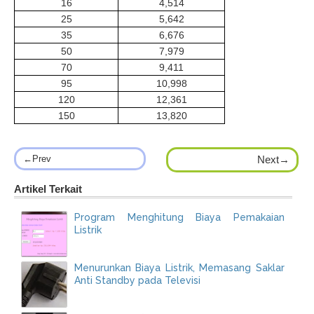
16
4,514
25
5,642
35
6,676
50
7,979
70
9,411
95
10,998
120
12,361
150
13,820
←Prev
Next→
Artikel Terkait
Program Menghitung Biaya Pemakaian
Listrik
Menurunkan Biaya Listrik, Memasang Saklar
Anti Standby pada Televisi