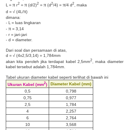
2
2
2
2
π
π
π
π
L =
r
=
(d/2)
=
(d
/4) =
/4 d
, maka
π
d = √ (4L/
)
dimana:
- L = luas lingkaran
π
-
= 3,14
- r = jari-jari
- d = diameter.
Dari soal dan persamaan di atas,
d = √ (4x2,5/3,14) = 1,784mm
2
akan kita peroleh jika terdapat kabel 2,5mm
, maka diameter
kabel tersebut adalah 1,784mm.
Tabel ukuran diameter kabel seperti terlihat di bawah ini
2
Diameter Kabel (mm)
Ukuran Kabel (mm
)
0,5
0,798
0,75
0,977
2,5
1,784
4
2,257
6
2,764
10
3,568