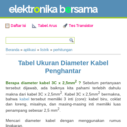
e
l
e
k
t
r
o
n
i
k
a
b
e
r
s
a
m
a
Daftar Isi
Tabel Arus
Tes Transistor
Beranda
»
aplikasi
»
listrik
»
perhitungan
Tabel Ukuran Diameter Kabel
Penghantar
2
Berapa diameter kabel 3C x 2,5mm
?
Sebelum pertanyaan
tersebut dijawab, ada baiknya kita pahami terlebih dahulu
2
2
makna dari kabel 3C x 2,5mm
. Kabel 3C x 2,5mm
bermakna,
bahwa
kabel
tersebut memiliki 3 inti (
core
): kabel biru, coklat
dan loreng, misalnya, dan masing-masing inti memiliki luas
2
penampang sebesar 2,5 mm
.
Mencari diameter kabel dengan menggunakan rumus
lingkaran,