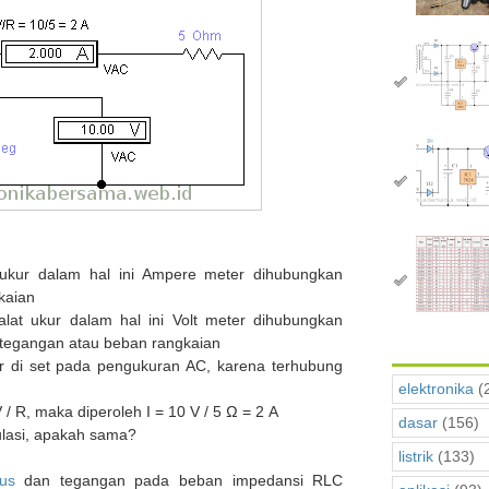
 ukur dalam hal ini Ampere meter dihubungkan
kaian
lat ukur dalam hal ini Volt meter dihubungkan
 tegangan atau beban rangkaian
r di set pada pengukuran AC, karena terhubung
elektronika
(
 / R, maka diperoleh I = 10 V / 5 Ω = 2 A
dasar
(156)
ulasi, apakah sama?
listrik
(133)
us
dan tegangan pada beban impedansi RLC