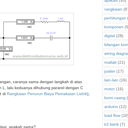
aplikasi
(93)
rangkaian
(8
perhitungan
komponen
(5
digital
(28)
bilangan kom
wiring diagr
matlab
(21)
jualan
(17)
lain-lain
(16)
angan, caranya sama dengan langkah di atas
n L, lalu keduanya dihubung pararel dengan C
motor
(16)
t di
Rangkaian Penurun Biaya Pemakaian Listrik
),
bumi caang
(
arduino
(12)
load flow
(10
k3 listrik
(7)
ulasi, apakah sama?