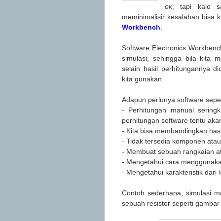
ok
, tapi kalo 
meminimalisir kesalahan bisa k
Workbench
.
Software Electronics Workbenc
simulasi, sehingga bila kita
selain hasil perhitungannya d
kita gunakan.
Adapun perlunya software sepe
- Perhitungan manual sering
perhitungan software tentu aka
- Kita bisa membandingkan hasi
- Tidak tersedia komponen ata
- Membuat sebuah rangkaian at
- Mengetahui cara menggunakan
- Mengetahui karakteristik dari
Contoh sederhana, simulasi 
sebuah resistor seperti gambar 