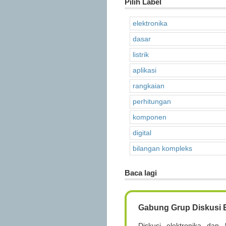
Pilih Label
elektronika
dasar
listrik
aplikasi
rangkaian
perhitungan
komponen
digital
bilangan kompleks
Baca lagi
Gabung Grup Diskusi E
Diskusi elektronika dan l