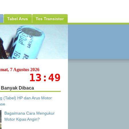
Tabel Arus
Tes Transistor
mat, 7 Agustus 2026
13:49
Banyak Dibaca
g (Tabel) HP dan Arus Motor
ase
Bagaimana Cara Mengukur
Motor Kipas Angin?