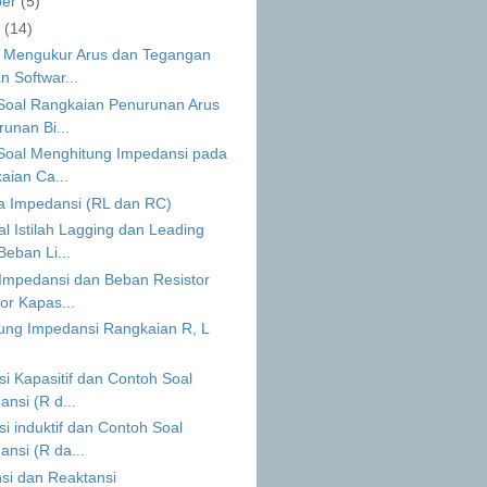
ber
(5)
r
(14)
i Mengukur Arus dan Tegangan
 Softwar...
Soal Rangkaian Penurunan Arus
unan Bi...
Soal Menghitung Impedansi pada
aian Ca...
ga Impedansi (RL dan RC)
 Istilah Lagging dan Leading
eban Li...
Impedansi dan Beban Resistor
or Kapas...
ung Impedansi Rangkaian R, L
i Kapasitif dan Contoh Soal
nsi (R d...
i induktif dan Contoh Soal
nsi (R da...
si dan Reaktansi