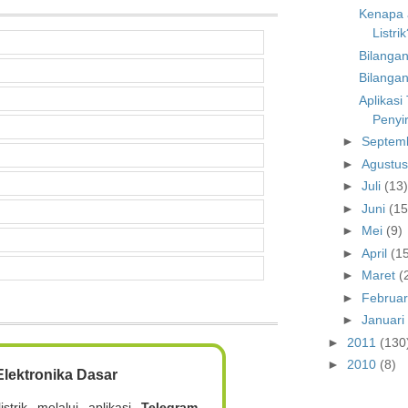
Kenapa a
Listrik
Bilanga
Bilangan
Aplikas
Penyi
►
Septem
►
Agustu
►
Juli
(13
►
Juni
(15
►
Mei
(9)
►
April
(1
►
Maret
(
►
Februa
►
Januar
►
2011
(130
►
2010
(8)
lektronika Dasar
istrik melalui aplikasi
Telegram
.