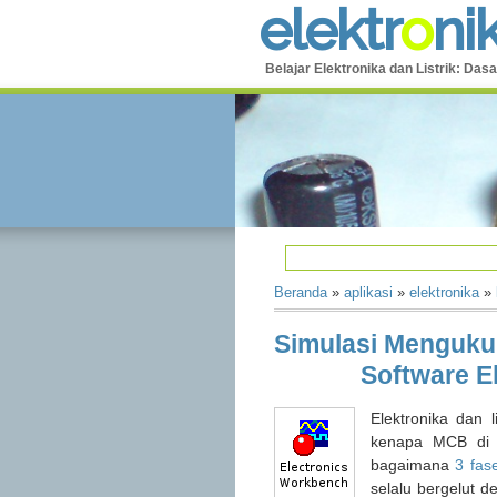
e
l
e
k
t
r
o
n
i
Belajar Elektronika dan Listrik: Dasa
Beranda
»
aplikasi
»
elektronika
»
Simulasi Menguku
Software E
Elektronika dan l
kenapa MCB di 
bagaimana
3 fas
selalu bergelut 