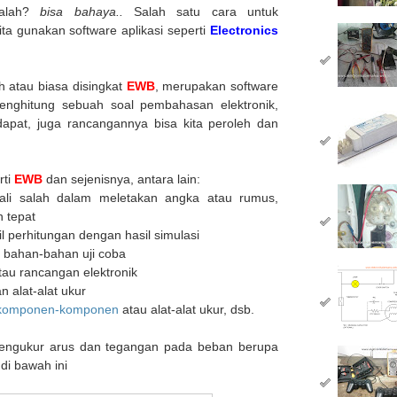
salah?
bisa bahaya..
Salah satu cara untuk
ita gunakan software aplikasi seperti
Electronics
h atau biasa disingkat
EWB
, merupakan software
 menghitung sebuah soal pembahasan elektronik,
idapat, juga rancangannya bisa kita peroleh dan
rti
EWB
dan sejenisnya, antara lain:
kali salah dalam meletakan angka atau rumus,
n tepat
l perhitungan dengan hasil simulasi
u bahan-bahan uji coba
au rancangan elektronik
 alat-alat ukur
komponen-komponen
atau alat-alat ukur, dsb.
mengukur arus dan tegangan pada beban berupa
di bawah ini