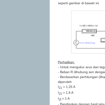
seperti gambar di bawah ini
Perhatikan:
- Untuk mengukur arus dan teg
- Beban R dihubung seri denga
- Berdasarkan perhitungan (liha
diperoleh
I
= 1,25 A
Z1
I
= 1,6 A
Z2
I
= 1 A
Zt
- Bandingkan dengan hasil sim