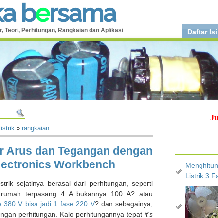
k
a
b
e
r
s
a
m
a
r, Teori, Perhitungan, Rangkaian dan Aplikasi
Daftar Isi
Ju
listrik
»
rangkaian
r Arus dan Tegangan dengan
lectronics Workbench
Menghitun
Listrik 3 F
istrik sejatinya berasal dari perhitungan, seperti
rumah terpasang 4 A bukannya 100 A? atau
e 380 V bisa jadi 1 fase 220 V
? dan sebagainya,
dengan perhitungan. Kalo perhitungannya tepat
it's