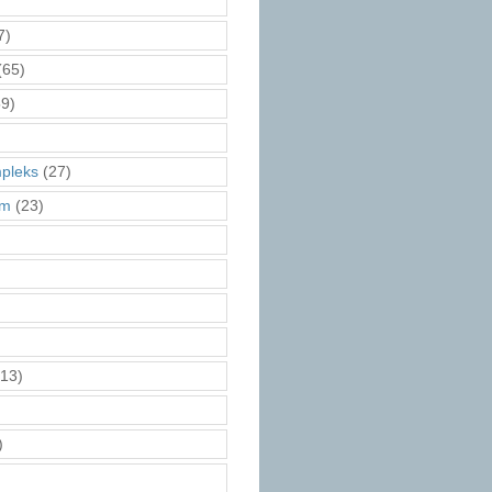
7)
(65)
9)
pleks
(27)
am
(23)
13)
)