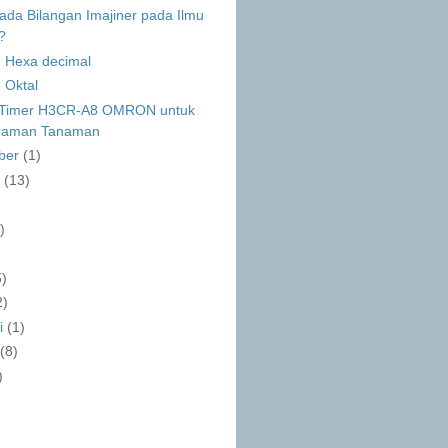
da Bilangan Imajiner pada Ilmu
?
n Hexa decimal
 Oktal
i Timer H3CR-A8 OMRON untuk
raman Tanaman
ber
(1)
s
(13)
)
)
5)
2)
ri
(1)
i
(8)
)