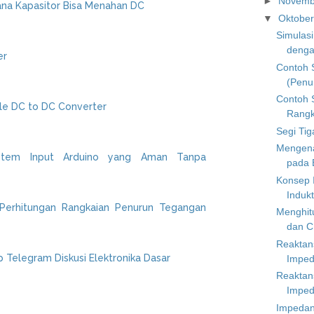
►
Novem
ana Kapasitor Bisa Menahan DC
▼
Oktobe
Simulas
dengan
er
Contoh 
(Penur
Contoh 
ble DC to DC Converter
Rangk
Segi Ti
Mengenal
stem Input Arduino yang Aman Tanpa
pada B
Konsep 
Indukt
 Perhitungan Rangkaian Penurun Tegangan
Menghit
dan C
Reaktans
Telegram Diskusi Elektronika Dasar
Impeda
Reaktans
Impeda
Impedan