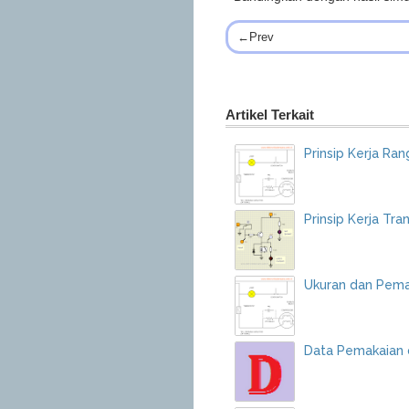
←Prev
Artikel Terkait
Prinsip Kerja Ran
Prinsip Kerja Tra
Ukuran dan Pema
Data Pemakaian da