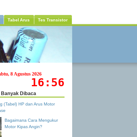
Tabel Arus
Tes Transistor
abtu, 8 Agustus 2026
16:56
Banyak Dibaca
g (Tabel) HP dan Arus Motor
ase
Bagaimana Cara Mengukur
Motor Kipas Angin?