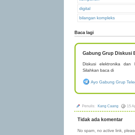
digital
bilangan kompleks
Baca lagi
Gabung Grup Diskusi E
Diskusi elektronika dan l
Silahkan baca di
Ayo Gabung Grup Teleg
Penulis:
Kang Caang
15 A
Tidak ada komentar
No spam, no active link, plea