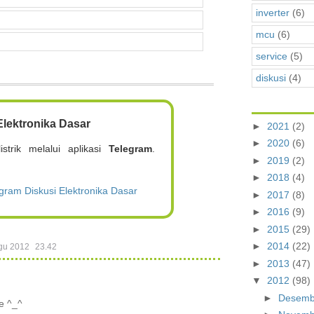
inverter
(6)
mcu
(6)
service
(5)
diskusi
(4)
lektronika Dasar
►
2021
(2)
►
2020
(6)
istrik melalui aplikasi
Telegram
.
►
2019
(2)
►
2018
(4)
ram Diskusi Elektronika Dasar
►
2017
(8)
►
2016
(9)
►
2015
(29)
►
2014
(22)
gu 2012
23.42
►
2013
(47)
▼
2012
(98)
►
Desem
se ^_^