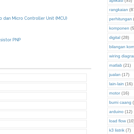
aplikasi
(93)
rangkaian
(8
o dan Micro Controller Unit (MCU)
perhitungan
komponen
(5
digital
(28)
nsistor PNP
bilangan kom
wiring diagr
matlab
(21)
jualan
(17)
lain-lain
(16)
motor
(16)
bumi caang
(
arduino
(12)
load flow
(10
k3 listrik
(7)