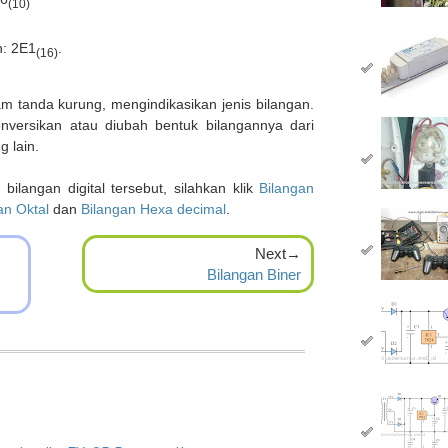
(10)
h: 2E1
.
(16)
 tanda kurung, mengindikasikan jenis bilangan.
onversikan atau diubah bentuk bilangannya dari
g lain.
langan digital tersebut, silahkan klik
Bilangan
an Oktal
dan
Bilangan Hexa decimal
.
Next→
Bilangan Biner