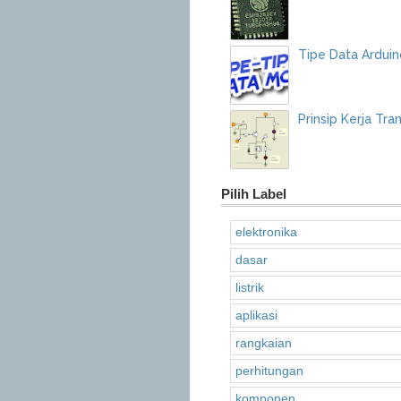
Tipe Data Arduin
Prinsip Kerja Tra
Pilih Label
elektronika
dasar
listrik
aplikasi
rangkaian
perhitungan
komponen