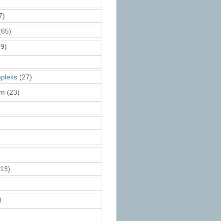
7)
(65)
9)
pleks
(27)
am
(23)
13)
)