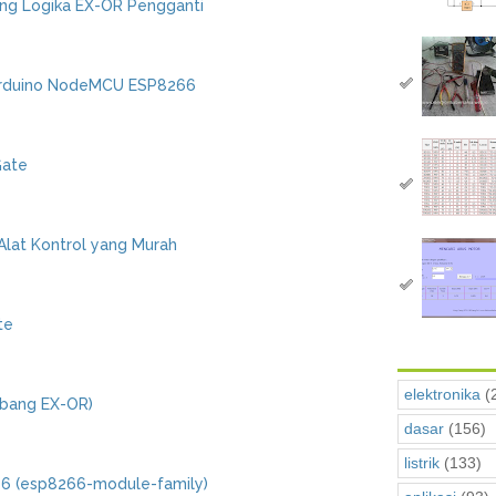
ng Logika EX-OR Pengganti
Arduino NodeMCU ESP8266
Gate
Alat Kontrol yang Murah
te
elektronika
(
bang EX-OR)
dasar
(156)
listrik
(133)
6 (esp8266-module-family)