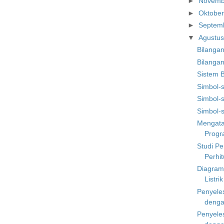
►
Novem
►
Oktobe
►
Septem
▼
Agustu
Bilanga
Bilangan
Sistem B
Simbol-
Simbol-
Simbol-
Mengata
Progra
Studi P
Perhit
Diagram
Listri
Penyeles
denga
Penyeles