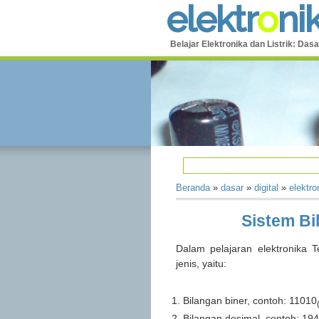
e
l
e
k
t
r
o
n
i
Belajar Elektronika dan Listrik: Dasa
Beranda
»
dasar
»
digital
»
elektro
Sistem Bi
Dalam pelajaran elektronika Te
jenis, yaitu:
Bilangan biner, contoh: 11010
Bilangan desimal, contoh: 19