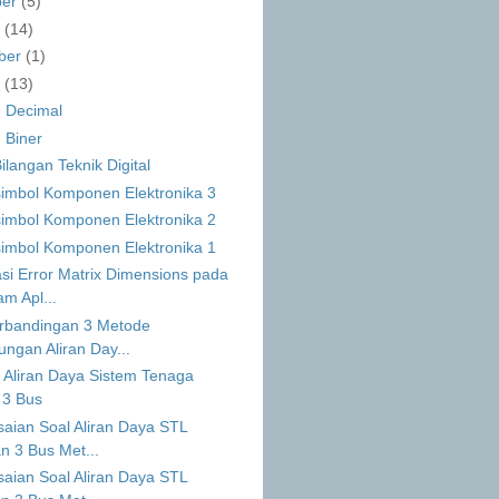
ber
(5)
r
(14)
ber
(1)
s
(13)
n Decimal
 Biner
ilangan Teknik Digital
simbol Komponen Elektronika 3
simbol Komponen Elektronika 2
simbol Komponen Elektronika 1
si Error Matrix Dimensions pada
m Apl...
erbandingan 3 Metode
ungan Aliran Day...
 Aliran Daya Sistem Tenaga
k 3 Bus
aian Soal Aliran Daya STL
n 3 Bus Met...
aian Soal Aliran Daya STL