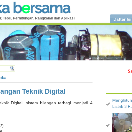
k
a
b
e
r
s
a
m
a
r, Teori, Perhitungan, Rangkaian dan Aplikasi
Daftar Isi
S
nika
langan Teknik Digital
Menghitun
knik Digital, sistem bilangan terbagi menjadi 4
Listrik 3 F
(2)
46