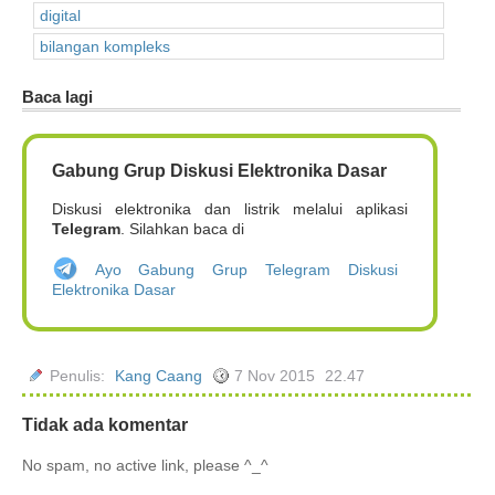
digital
bilangan kompleks
Baca lagi
Gabung Grup Diskusi Elektronika Dasar
Diskusi elektronika dan listrik melalui aplikasi
Telegram
. Silahkan baca di
Ayo Gabung Grup Telegram Diskusi
Elektronika Dasar
Penulis:
Kang Caang
7 Nov 2015
22.47
Tidak ada komentar
No spam, no active link, please ^_^