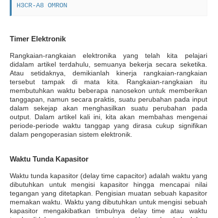
H3CR-A8 OMRON
Timer Elektronik
Rangkaian-rangkaian elektronika yang telah kita pelajari
didalam artikel terdahulu, semuanya bekerja secara seketika.
Atau setidaknya, demikianlah kinerja rangkaian-rangkaian
tersebut tampak di mata kita. Rangkaian-rangkaian itu
membutuhkan waktu beberapa nanosekon untuk memberikan
tanggapan, namun secara praktis, suatu perubahan pada input
dalam sekejap akan menghasilkan suatu perubahan pada
output. Dalam artikel kali ini, kita akan membahas mengenai
periode-periode waktu tanggap yang dirasa cukup signifikan
dalam pengoperasian sistem elektronik.
Waktu Tunda Kapasitor
Waktu tunda kapasitor (delay time capacitor) adalah waktu yang
dibutuhkan untuk mengisi kapasitor hingga mencapai nilai
tegangan yang ditetapkan. Pengisian muatan sebuah kapasitor
memakan waktu. Waktu yang dibutuhkan untuk mengisi sebuah
kapasitor mengakibatkan timbulnya delay time atau waktu