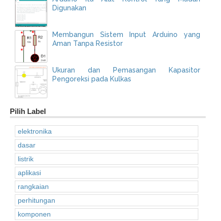
Digunakan
Membangun Sistem Input Arduino yang
Aman Tanpa Resistor
Ukuran dan Pemasangan Kapasitor
Pengoreksi pada Kulkas
Pilih Label
elektronika
dasar
listrik
aplikasi
rangkaian
perhitungan
komponen