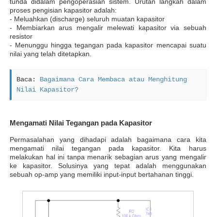
tunda didalam pengoperasian sistem. Urutan langkah dalam
proses pengisian kapasitor adalah:
- Meluahkan (discharge) seluruh muatan kapasitor
- Membiarkan arus mengalir melewati kapasitor via sebuah
resistor
- Menunggu hingga tegangan pada kapasitor mencapai suatu
nilai yang telah ditetapkan.
Baca:
Bagaimana Cara Membaca atau Menghitung
Nilai Kapasitor?
Mengamati Nilai Tegangan pada Kapasitor
Permasalahan yang dihadapi adalah bagaimana cara kita
mengamati nilai tegangan pada kapasitor. Kita harus
melakukan hal ini tanpa menarik sebagian arus yang mengalir
ke kapasitor. Solusinya yang tepat adalah menggunakan
sebuah op-amp yang memiliki input-input bertahanan tinggi.