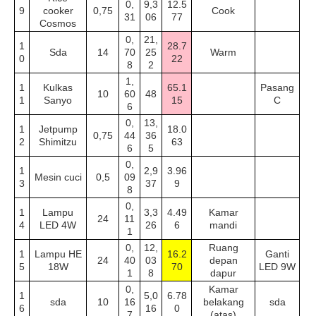
0,
9,3
12.5
9
cooker
0,75
Cook
31
06
77
Cosmos
0,
21,
1
28.7
Sda
14
70
25
Warm
0
22
8
2
1,
1
Kulkas
65.1
Pasang
10
60
48
1
Sanyo
15
C
6
0,
13,
1
Jetpump
18.0
0,75
44
36
2
Shimitzu
63
6
5
0,
1
2,9
3.96
Mesin cuci
0,5
09
3
37
9
8
0,
1
Lampu
3,3
4.49
Kamar
24
11
4
LED 4W
26
6
mandi
1
0,
12,
Ruang
1
Lampu HE
16.2
Ganti
24
40
03
depan
5
18W
70
LED 9W
1
8
dapur
0,
Kamar
1
5,0
6.78
sda
10
16
belakang
sda
6
16
0
7
(atas)