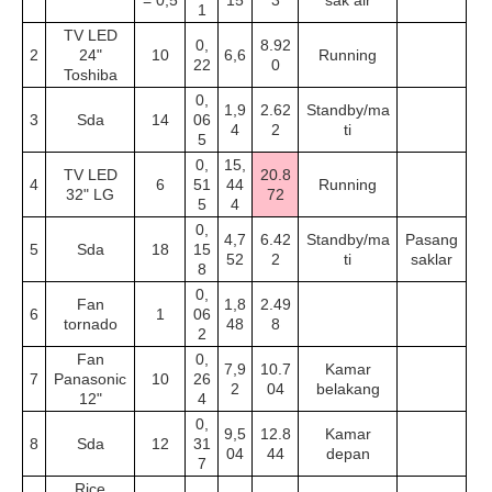
= 0,5
15
3
sak air
1
TV LED
0,
8.92
2
24"
10
6,6
Running
22
0
Toshiba
0,
1,9
2.62
Standby/ma
3
Sda
14
06
4
2
ti
5
0,
15,
TV LED
20.8
4
6
51
44
Running
32" LG
72
5
4
0,
4,7
6.42
Standby/ma
Pasang
5
Sda
18
15
52
2
ti
saklar
8
0,
Fan
1,8
2.49
6
1
06
tornado
48
8
2
Fan
0,
7,9
10.7
Kamar
7
Panasonic
10
26
2
04
belakang
12"
4
0,
9,5
12.8
Kamar
8
Sda
12
31
04
44
depan
7
Rice