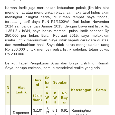
Karena listrik juga merupakan kebutuhan pokok, jika kita bisa
menghemat atau menurunkan biayanya, maka taraf hidup akan
meningkat. Singkat cerita, di rumah tempat saya tinggal,
terpasang tarif daya PLN R1/1300VA. Dari bulan November
2014 sampai dengan Januari 2015, dengan biaya unit listrik Rp
1.351,5 / kWH, saya harus membeli pulsa listrik sebesar Rp
250.000 per bulan. Bulan Februari 2015, saya melakukan
usaha untuk menurunkan biaya listrik seperti cara-cara di atas,
dan membuahkan hasil. Saya tidak harus mengeluarkan uang
Rp 250.000 untuk membeli pulsa listrik sebulan, tetapi cukup
Rp 200.000.
Berikut Tabel Pengukuran Arus dan Biaya Listrik di Rumah
Saya, berupa estimasi, namun mendekati realita yang ada.
Se
Dura
ha
Sebulan
si
ri
N
Alat
Keterangan
Saran
o
Listrik
k
k
Rp
(Jam
W
W
Bay
/hari)
H
H
ar
0,
3x10'
5,1
6.91
Running/ma
1
Dispenser
17