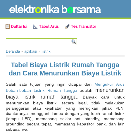
e
l
e
k
t
r
o
n
i
k
a
b
e
r
s
a
m
a
Daftar Isi
Tabel Arus
Tes Transistor
Beranda
»
aplikasi
»
listrik
Tabel Biaya Listrik Rumah Tangga
dan Cara Menurunkan Biaya Listrik
Salah satu tujuan yang ingin dicapai dari
Mengukur Arus
menurunkan
Beban-beban Listrik Rumah Tangga
adalah
biaya listrik rumah tangga
. Banyak cara untuk
menurunkan biaya listrik, secara legal, tidak melakukan
pelanggaran atau kejahatan yang merugikan pihak PLN,
diantaranya: mengganti lampu dengan yang lebih ramah listrik
(lampu LED), memasang saklar anti standby, memasang
grounding secara tepat, memasang kapasitor bank, dan lain
sebagainya.