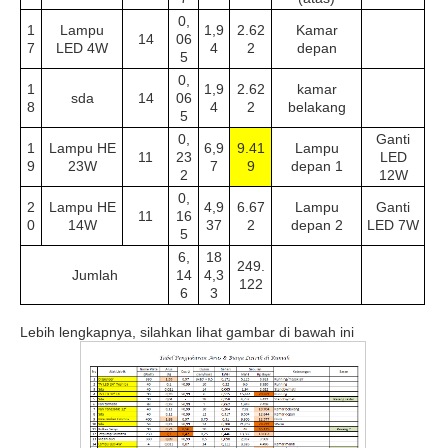
0,
1
Lampu
1,9
2.62
Kamar
14
06
7
LED 4W
4
2
depan
5
0,
1
1,9
2.62
kamar
sda
14
06
8
4
2
belakang
5
0,
Ganti
1
Lampu HE
6,9
9.41
Lampu
11
23
LED
9
23W
7
9
depan 1
2
12W
0,
2
Lampu HE
4,9
6.67
Lampu
Ganti
11
16
0
14W
37
2
depan 2
LED 7W
5
6,
18
249.
Jumlah
14
4,3
122
6
3
Lebih lengkapnya, silahkan lihat gambar di bawah ini