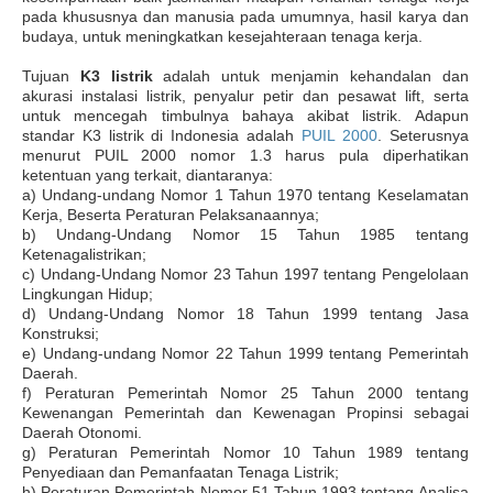
pada khususnya dan manusia pada umumnya, hasil karya dan
budaya, untuk meningkatkan kesejahteraan tenaga kerja.
Tujuan
K3 listrik
adalah untuk menjamin kehandalan dan
akurasi instalasi listrik, penyalur petir dan pesawat lift, serta
untuk mencegah timbulnya bahaya akibat listrik. Adapun
standar K3 listrik di Indonesia adalah
PUIL 2000
. Seterusnya
menurut PUIL 2000 nomor 1.3 harus pula diperhatikan
ketentuan yang terkait, diantaranya:
a) Undang-undang Nomor 1 Tahun 1970 tentang Keselamatan
Kerja, Beserta Peraturan Pelaksanaannya;
b) Undang-Undang Nomor 15 Tahun 1985 tentang
Ketenagalistrikan;
c) Undang-Undang Nomor 23 Tahun 1997 tentang Pengelolaan
Lingkungan Hidup;
d) Undang-Undang Nomor 18 Tahun 1999 tentang Jasa
Konstruksi;
e) Undang-undang Nomor 22 Tahun 1999 tentang Pemerintah
Daerah.
f) Peraturan Pemerintah Nomor 25 Tahun 2000 tentang
Kewenangan Pemerintah dan Kewenagan Propinsi sebagai
Daerah Otonomi.
g) Peraturan Pemerintah Nomor 10 Tahun 1989 tentang
Penyediaan dan Pemanfaatan Tenaga Listrik;
h) Peraturan Pemerintah Nomor 51 Tahun 1993 tentang Analisa