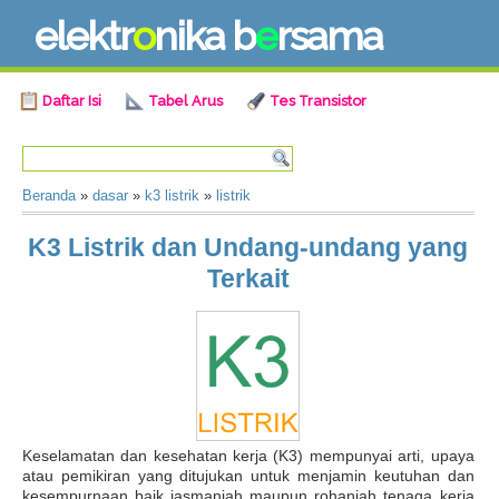
e
l
e
k
t
r
o
n
i
k
a
b
e
r
s
a
m
a
Daftar Isi
Tabel Arus
Tes Transistor
Beranda
»
dasar
»
k3 listrik
»
listrik
K3 Listrik dan Undang-undang yang
Terkait
Keselamatan dan kesehatan kerja (K3) mempunyai arti, upaya
atau pemikiran yang ditujukan untuk menjamin keutuhan dan
kesempurnaan baik jasmaniah maupun rohaniah tenaga kerja